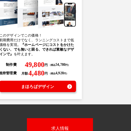
このデザインでこの価格！
初期費用だけでなく、ランニングコストまで低
価格を実現。
『ホームページにコストをかけた
くない、でも無いと困る、できれば素敵なデザ
インで』
を叶えます。
49,800
制作費
54,780
円
（
税込
円
）
4,480
維持管理費
4,928
月額
円
（
税込
円
）
まほろばデザイン
求人情報