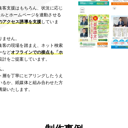
集客支援はもちろん、状況に応じ
ールとホームページを連動させる
のアクセス誘導を支援
していま
りません。
集客の現場を踏まえ、ネット検索
ーなど
オフラインでの接点も「ホ
設計をご提案しています。
ん。
ト層を丁寧にヒアリングしたうえ
いるか、紙媒体と組み合わせた方
構築いたします。