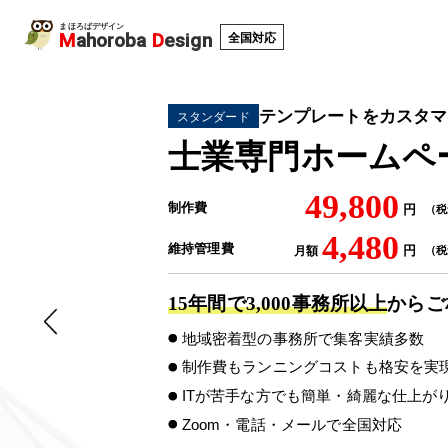
まほろばデザイン
M
ahoroba
D
esign
全国対応
テンプレートをカスタマ
スタンダード
士業専門ホームペ
49,800
制作費
円
（
税
4,480
維持管理費
円
月額
（
税
15
年間で
3,000
事務所以上
から
ご
地域密着型の事務所で集客実績多数
制作費もランニングコストも格安を実
ITが苦手な方でも簡単・綺麗な仕上が
Zoom・電話・メールで全国対応