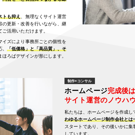
ストも抑え
、無理なくサイト運営
容の更新・改善を行いながら、継
てご活用いただけます。
マイズにより事務所ごとの個性を
応。
「低価格」と「高品質」、そ
まほろばデザインが形にします。
制作×コンサル
ホームページ
完成後
サイト運営のノウハ
私たちは、ホームページを作成し
わゆるホームページ制作会社とは
スタートであり、その後いかに集
しています。