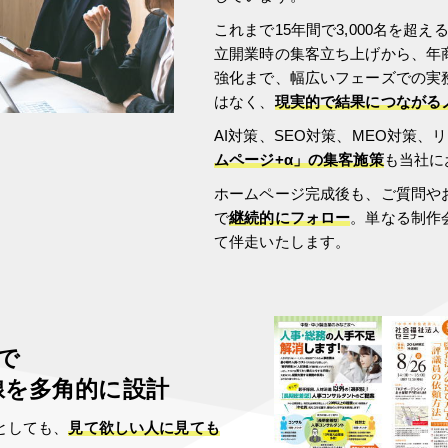
これまで15年間で3,000名を超
立開業時の集客立ち上げから、年
強化まで、幅広いフェーズでの実
はなく、
現実的で結果につながる
AI対策、SEO対策、MEO対策、
ムページ+α」の集客施策
も当社に
ホームページ完成後も、ご質問や
で
継続的にフォロー
。単なる制作
て伴走いたします。
で
線を多角的に設計
としても、
見て欲しい人に見ても