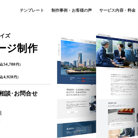
テンプレート
制作事例・お客様の声
サービス内容・料金
イズ
ージ制作
54,780
込
円
）
4,928
込
円
）
相談･お問合せ
現
り