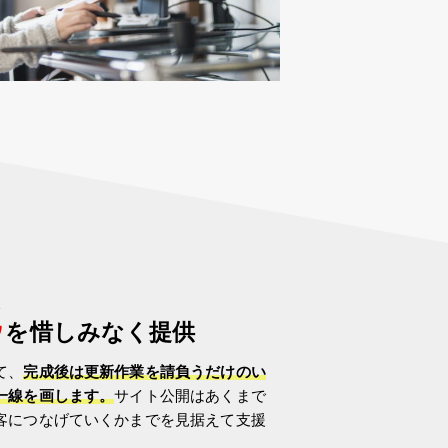
は
ウ
を
惜しみなく提供
て、
完成後は更新作業を請負うだけのい
一線を画します。
サイト公開はあくまで
客につなげていくかまでを見据えて支援