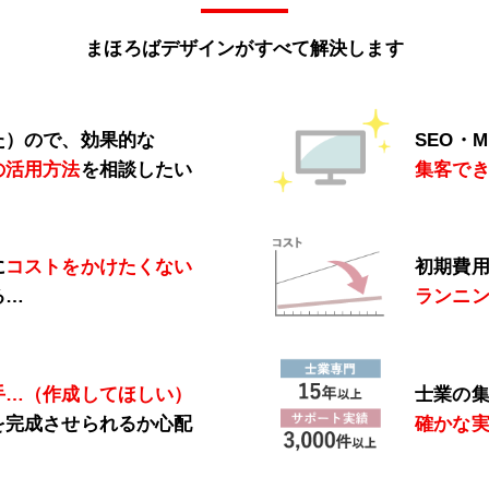
まほろばデザインがすべて解決します
た）ので、効果的な
SEO・
の活用方法
を相談したい
集客で
に
コストをかけたくない
初期費
る…
ランニ
手…（作成してほしい）
士業の
を完成させられるか心配
確かな