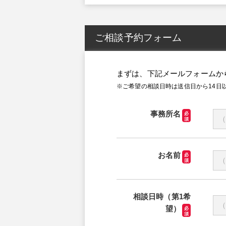
ご相談予約フォーム
まずは、下記メールフォームか
※ご希望の相談日時は送信日から14日
事務所名
必
須
お名前
必
須
相談日時（第1希
望）
必
須