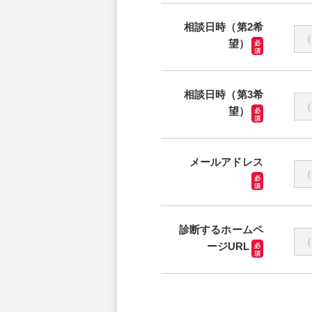
相談日時（第2希
望）
必
須
相談日時（第3希
望）
必
須
メールアドレス
必
須
診断するホームペ
ージURL
必
須