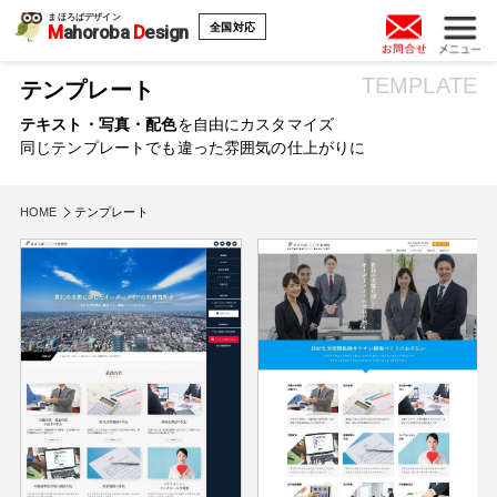
まほろばデザイン
全国対応
M
ahoroba
D
esign
TEMPLATE
テンプレート
テキスト・写真・配色
を自由にカスタマイズ
同じテンプレートでも違った雰囲気の仕上がりに
HOME
テンプレート