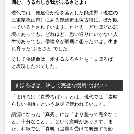
囲む、うるわしき我がふるさとよ）
現代では、倭建命が命を落とした能煩野（現在の
三重県亀山市）にある能褒野王塚古墳に、彼が眠
っているとされています。たとえ、どれほどの悲
境にあっても。どれほど、思い通りにいかない人
生であっても。倭建命が最期に想ったのは、生ま
れ育った“ふるさと”でした。
そして倭建命は、愛するふるさとを「まほろば」
と表現したのでした。
まほろばは、決して完璧な場所ではない
「まほろば（真秀ろば）」とは、現代では「素晴
らしい場所」という意味で使われています。
語源になった「真秀」には「より整って完全なこ
と。十分なこと。」という意味があります。ま
た、和歌では「真帆（追風を受けて帆走する船