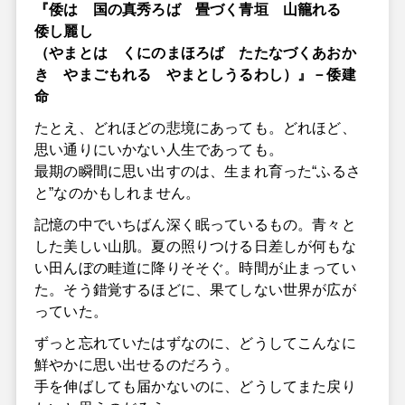
『倭は 国の真秀ろば 畳づく青垣 山籠れる
倭し麗し
（やまとは くにのまほろば たたなづくあおか
き やまごもれる やまとしうるわし）』－倭建
命
たとえ、どれほどの悲境にあっても。どれほど、
思い通りにいかない人生であっても。
最期の瞬間に思い出すのは、生まれ育った“ふるさ
と”なのかもしれません。
記憶の中でいちばん深く眠っているもの。青々と
した美しい山肌。夏の照りつける日差しが何もな
い田んぼの畦道に降りそそぐ。時間が止まってい
た。そう錯覚するほどに、果てしない世界が広が
っていた。
ずっと忘れていたはずなのに、どうしてこんなに
鮮やかに思い出せるのだろう。
手を伸ばしても届かないのに、どうしてまた戻り