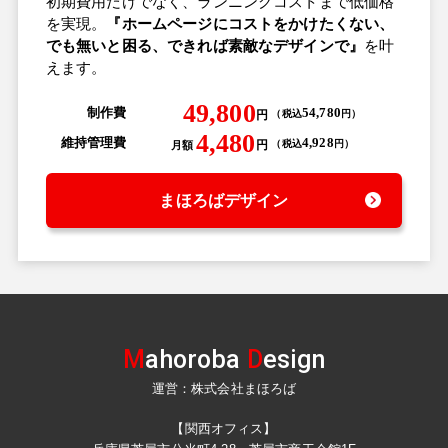
初期費用だけでなく、ランニングコストまで低価格
を実現。
『ホームページにコストをかけたくない、
でも無いと困る、できれば素敵なデザインで』
を叶
えます。
49,800
制作費
54,780
円
（
税込
円
）
4,480
維持管理費
4,928
円
（
税込
円
）
月額
まほろばデザイン
M
ahoroba
D
esign
運営：株式会社まほろば
【関西オフィス】