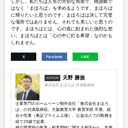
しかし、私たちは人生の大切な局面で、桃源郷で
はなく「まほろば」を求めるようです。まほろば
に帰りたいと思うのです。まほろばは決して完璧
な場所ではありません。それでも美しいと思うの
です。まほろばとは、心の底に刻まれた強烈な想
い。まほろばとは「心の中に灯る希望」なのかも
しれません。
X
Facebook
LINE
天野 勝規
AUTHOR
株式会社まほろば 代表取締役
士業専門のホームページ制作会社「株式会社まほろ
ば」の代表取締役。大阪教育大学 教育学部 卒業。総
合小売業（東証プライム上場）、公益法人での勤務を
経て29歳で起業。
独立開業時の集客・顧客開拓に関する相談から、年商