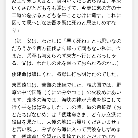
ゐ上り來し間ほど、幾時いくだもあらねば、軍衆
いくさびとどもをも賜はずて、今更に東の方の十
二道の惡ぶる人どもを平ことむけに遣す。これに
因りて思へばなほ吾を既に死ねと思ほしめすな
り」
（訳：父は、わたしに『早く死ね』とお思いなの
だろうか？西方征伐より帰って間もない私に、今
また、兵卒も与えられず東方へ行けとおっしゃ
る。父は、わたしの死を願っておられるのか…）
倭建命は涙にくれ、叔母に打ち明けたのでした。
東国遠征は、苦難の連続でした。相武国では、野
原の中で国造（くにのみやつこ）の火攻めにあい
ます。走水の海では、海峡の神が荒波を起こして
行く手をはばみました。この時、后の弟橘媛（お
とたちばなひめ）は「倭建命さま、どうか立派に
役目を果たし、大倭の地にお帰りくださいませ」
と言い残し、みずから海に入って荒波をしずめま
す。倭建命は父親から見捨てられただけではな