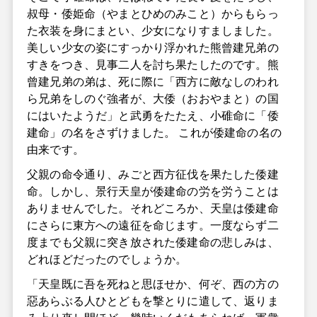
叔母・倭姫命（やまとひめのみこと）からもらっ
た衣装を身にまとい、少女になりすましました。
美しい少女の姿にすっかり浮かれた熊曾建兄弟の
すきをつき、見事二人を討ち果たしたのです。熊
曾建兄弟の弟は、死に際に「西方に敵なしのわれ
ら兄弟をしのぐ強者が、大倭（おおやまと）の国
にはいたようだ」と武勇をたたえ、小碓命に「倭
建命」の名をさずけました。 これが倭建命の名の
由来です。
父親の命令通り、みごと西方征伐を果たした倭建
命。しかし、景行天皇が倭建命の労を労うことは
ありませんでした。それどころか、天皇は倭建命
にさらに東方への遠征を命じます。一度ならず二
度までも父親に突き放された倭建命の悲しみは、
どれほどだったのでしょうか。
「天皇既に吾を死ねと思ほせか、何ぞ、西の方の
惡あらぶる人ひとどもを撃とりに遣して、返りま