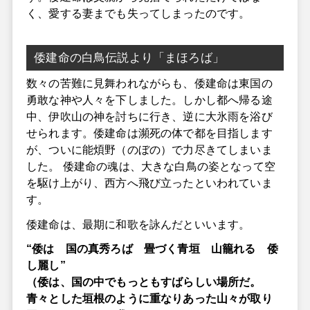
く、愛する妻までも失ってしまったのです。
倭建命の白鳥伝説より「まほろば」
数々の苦難に見舞われながらも、倭建命は東国の
勇敢な神や人々を下しました。しかし都へ帰る途
中、伊吹山の神を討ちに行き、逆に大氷雨を浴び
せられます。倭建命は瀕死の体で都を目指します
が、ついに能煩野（のぼの）で力尽きてしまいま
した。 倭建命の魂は、大きな白鳥の姿となって空
を駆け上がり、西方へ飛び立ったといわれていま
す。
倭建命は、最期に和歌を詠んだといいます。
“倭は 国の真秀ろば 畳づく青垣 山籠れる 倭
し麗し”
（倭は、国の中でもっともすばらしい場所だ。
青々とした垣根のように重なりあった山々が取り