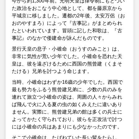
今から約1,300年前。元明天皇は律令制にもとづい
た政治をおこなう中心地として、都を藤原京から
平城京に移しました。遷都の2年後、太安万侶（お
おのやすまろ）によって『古事記』がまとめられ
たといわれています。冒頭に記した和歌は、『古
事記』のなかで倭建命が詠んだものです。
景行天皇の息子・小碓命（おうすのみこと）は、
非常に気性が荒い少年でした。小碓命を恐れた天
皇は、彼を遠ざけるために西国の熊曾建（くまそ
たける）兄弟を討つよう命じます。
当時、小碓命はわずか16歳の少年でした。西国で
最も勢力をふるう熊曾建兄弟に、少数の兵のみを
連れて旅立つ小碓命の姿は、周囲の人々からみれ
ば飛んで火に入る夏の虫の如くみえたに違いあり
ません。実際に、熊曾建兄弟の館は多くの兵士に
よってかたく守られており、彼らを正攻法で討つ
には小碓命の兵はあまりにも少なかったのです。
そこで小碓命は、たばねていた長い髪をたらし、