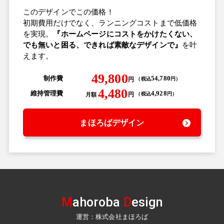
このデザインでこの価格！
初期費用だけでなく、ランニングコストまで低価格
を実現。
『ホームページにコストをかけたくない、
でも無いと困る、できれば素敵なデザインで』
を叶
えます。
49,800
制作費
54,780
円
（
税込
円
）
4,480
維持管理費
4,928
円
（
税込
円
）
月額
まほろばデザイン
M
ahoroba
D
esign
運営：株式会社まほろば