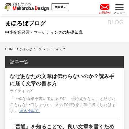
まほろばデザイン
全国対応
M
ahoroba
D
esign
BLOG
まほろばブログ
中小企業経営・マーケティングの基礎知識
HOME
まほろばブログ
ライティング
記事一覧
なぜあなたの文章は伝わらないのか？読み手
に届く文章の書き方
ライティング
「正確な情報を書いているのに、手応えがない」と感じた
ことはないでしょうか。商品の特徴を丁寧に説明したはず
な…
続きを読む
「普通」を知ることで、良い文章を書くため