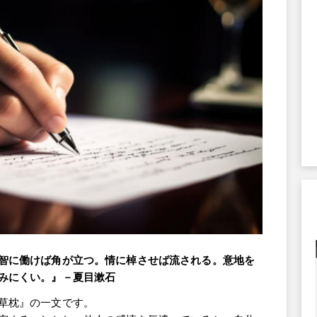
智に働けば角が立つ。情に棹させば流される。意地を
みにくい。』－夏目漱石
草枕』の一文です。