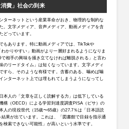
量消費」社会の到来
ンターネットという産業革命がおき、物理的な制約な
た。文字メディア、音声メディア、動画メディアを含
たどっています。
もあります。特に動画メディアでは、TikTokや
「短く」「わかりやすい」動画がより一層好まれるようになりま
秒で相手の興味を掻き立てなければ離脱される」と言わ
味のリードタイム」は短くなっています。文字メディ
ですら、そのような有様です。含蓄のある、噛めば噛
インターネット上では埋もれてしまうようになってし
日本人の「文章を正しく読解する力」は低下している
構（OECD）による学習到達度調査PISA（ピサ）の
本人の現役世代（15歳〜65歳）の27.7％は「日本語読
う結果が出ています。これは、「図書館で目録を指示通
を検索できない可能性」が高いという水準です。