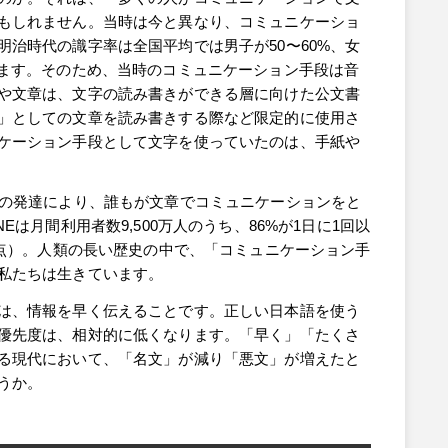
もしれません。当時は今と異なり、コミュニケーショ
治時代の識字率は全国平均では男子が50〜60%、女
います。そのため、当時のコミュニケーション手段は音
や文章は、文字の読み書きができる層に向けた公文書
」としての文章を読み書きする際など限定的に使用さ
ケーション手段として文字を使っていたのは、手紙や
Sの発達により、誰もが文章でコミュニケーションをと
Eは月間利用者数9,500万人のうち、86%が1日に1回以
時点）。人類の長い歴史の中で、「コミュニケーション手
私たちは生きています。
は、情報を早く伝えることです。正しい日本語を使う
優先度は、相対的に低くなります。「早く」「たくさ
る現代において、「名文」が減り「悪文」が増えたと
うか。