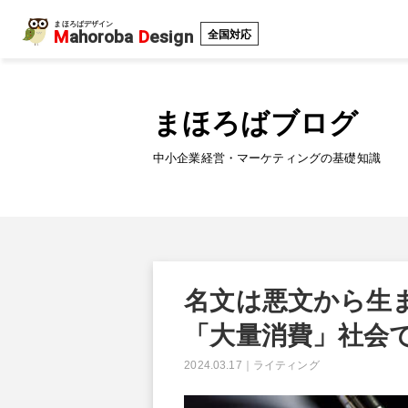
まほろばデザイン
M
ahoroba
D
esign
全国対応
まほろばブログ
中小企業経営・マーケティングの基礎知識
名文は悪文から生
「大量消費」社会
2024.03.17
｜
ライティング