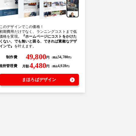
このデザインでこの価格！
初期費用だけでなく、ランニングコストまで低
価格を実現。
『ホームページにコストをかけた
くない、でも無いと困る、できれば素敵なデザ
インで』
を叶えます。
49,800
制作費
54,780
円
（
税込
円
）
4,480
維持管理費
4,928
月額
円
（
税込
円
）
まほろばデザイン