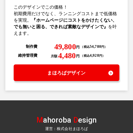
このデザインでこの価格！
初期費用だけでなく、ランニングコストまで低価格
を実現。
『ホームページにコストをかけたくない、
でも無いと困る、できれば素敵なデザインで』
を叶
えます。
49,800
制作費
54,780
円
（
税込
円
）
4,480
維持管理費
4,928
円
（
税込
円
）
月額
まほろばデザイン
M
ahoroba
D
esign
運営：株式会社まほろば