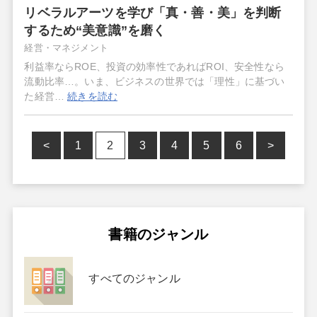
リベラルアーツを学び「真・善・美」を判断
するため“美意識”を磨く
経営・マネジメント
利益率ならROE、投資の効率性であればROI、安全性なら
流動比率…。いま、ビジネスの世界では「理性」に基づい
た経営…
続きを読む
<
1
2
3
4
5
6
>
書籍のジャンル
すべてのジャンル