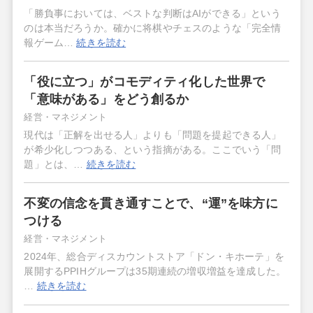
「勝負事においては、ベストな判断はAIができる」という
のは本当だろうか。確かに将棋やチェスのような「完全情
報ゲーム…
続きを読む
「役に立つ」がコモディティ化した世界で
「意味がある」をどう創るか
経営・マネジメント
現代は「正解を出せる人」よりも「問題を提起できる人」
が希少化しつつある、という指摘がある。ここでいう「問
題」とは、…
続きを読む
不変の信念を貫き通すことで、“運”を味方に
つける
経営・マネジメント
2024年、総合ディスカウントストア「ドン・キホーテ」を
展開するPPIHグループは35期連続の増収増益を達成した。
…
続きを読む