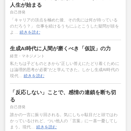
人生が始まる
自己啓発
「キャリアの頂点を極めた後、その先には何が待っている
のだろう？」 仕事を続けるうちにふとこうした疑問が頭を
よ…
続きを読む
生成AI時代に人間が磨くべき「仮説」の力
経営・マネジメント
私たちは子どものときから“正しい答えにたどり着くために
は論理的思考が必要”だと学んできた。しかし生成AI時代の
現代…
続きを読む
「反応しない」ことで、感情の連鎖を断ち切
る
自己啓発
誰かの一言に振り回される。気にしちゃ駄目だと頭ではわ
かっているけれど、つい他人の「言葉」に一喜一憂してし
まう。現代…
続きを読む