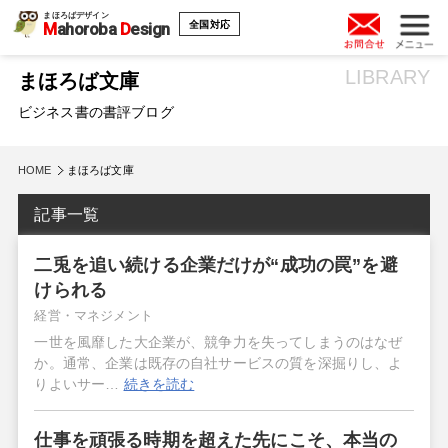
まほろばデザイン
全国対応
M
ahoroba
D
esign
LIBRARY
まほろば文庫
ビジネス書の書評ブログ
HOME
まほろば文庫
記事一覧
二兎を追い続ける企業だけが“成功の罠”を避
けられる
経営・マネジメント
一世を風靡した大企業が、競争力を失ってしまうのはなぜ
か。通常、企業は既存の自社サービスの質を深掘りし、よ
りよいサー…
続きを読む
仕事を頑張る時期を超えた先にこそ、本当の