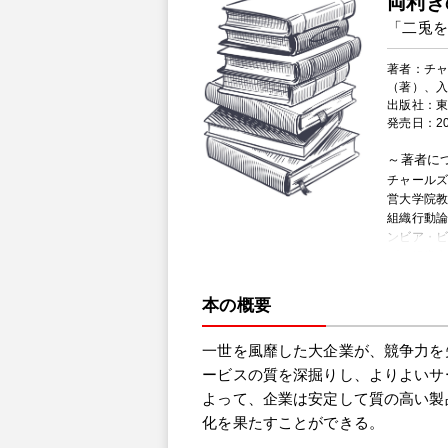
両利き
「二兎を
著者：チャ
（著）、
出版社：
発売日：20
著者に
チャールズ・
営大学院
組織行動
ンビア・
プ、組織
のティー
受賞。ま
本の概要
者であり
ント研修
一世を風靡した大企業が、競争力を
プログラム
プログラ
ービスの質を深掘りし、よりよいサ
マイケル・L
よって、企業は安定して質の高い製
スクール
化を果たすことができる。
（MIT）