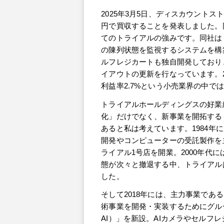
2025年3月5日、ディスカウントス
円で買収することを発表しました。同
てのトライアルの強みです。同社はト
の陳列状態を監視するシステムを構
ルフレジカートも独自開発しており
イアウトの更新を行なっています。2
利益率2.7%という小売業界の中で
トライアルホールディングスの好業
化」だけでなく、新事業を開拓する
あると私は考えています。1984年
開発やコンピューターの受託製作を主
ライアル1号店を開業。2000年代
態が次々と撤退する中、トライアル
した。
そして2018年には、主力事業である
術事業を開発・実装するためにグループ
AI）」を新設。AIカメラやセルフ