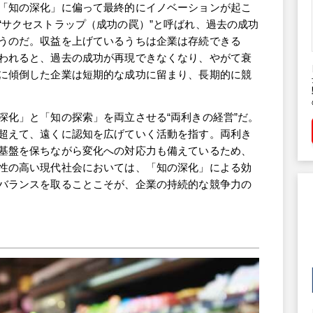
SEAD教授などを経て現職。専門は技術経営、リーダーシップ、組織
「知の深化」に偏って最終的にイノベーションが起こ
。アカデミー・オブ・マネジメント特別功労賞や全米人材開発機構
“サクセストラップ（成功の罠）”と呼ばれ、過去の成功
）生涯功労賞などを受賞。また、ボストンのコンサルティング会社、
うのだ。収益を上げているうちは企業は存続できる
ロジックの共同創業者であり、コンサルティング活動やマネジメント
われると、過去の成功が再現できなくなり、やがて衰
。ハーバード・ビジネススクールのAMP（アドバンスト・マネジメ
ログラム）、マネジメント育成・変革リーダーシップ・組織刷新プロ
に傾倒した企業は短期的な成功に留まり、長期的に競
ファカルティ・ディレクターも務める。
深化」と「知の探索」を両立させる“両利きの経営”だ。
超えて、遠くに認知を広げていく活動を指す。両利き
基盤を保ちながら変化への対応力も備えているため、
性の高い現代社会においては、「知の深化」による効
バランスを取ることこそが、企業の持続的な競争力の