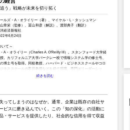
の経営
追う」戦略が未来を切り拓く
ールズ・A・オライリー（著）、マイケル・L・タッシュマン
入山章栄（監修）、冨山和彦（解説）、渡部典子（翻訳）
東洋経済新報社
22年6月24日
ついて
A・オライリー（Charles A. O'Reilly III）。スタンフォード大学経
教授。カリフォルニア大学バークレー校で情報システム学の修士号、
論の博士号を取得。同校教授、ハーバード・ビジネススクールやコロ
ビジネススクールの客員教授などを経て現職。専門はリーダーシッ
文化、人事マネジメント、イノベーションなど。スタンフォード大学
チングアワードやアカデミー・オブ・マネジメント生涯功労賞などを
た、ボストンのコンサルティング会社、チェンジロジックの共同創業
、欧米やアジアの幅広い企業向けにコンサルティング活動やマネジメ
（破壊に対応するための企業変革や組織刷新、リーダーシップなどの
失ってしまうのはなぜか。通常、企業は既存の自社サ
）に従事してきた。スタンフォード大学のSEP（エグゼクティブ・
ム）でも教鞭を執る。
ービスに磨き込んでいく。この「知の深化」の活動に
・タッシュマン（Michael L. Tushman）。ハーバード・ビジネス
品・サービスを提供したり、社会的な信用を得て収益
教授。コーネル大学で科学修士号、マサチューセッツ工科大学
で組織行動論の博士号を取得。コロンビア大学教授、MIT客員教授、フ