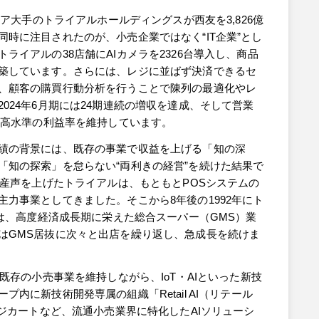
トア大手のトライアルホールディングスが西友を3,826億
時に注目されたのが、小売企業ではなく“IT企業”とし
ライアルの38店舗にAIカメラを2326台導入し、商品
築しています。さらには、レジに並ばず決済できるセ
、顧客の購買行動分析を行うことで陳列の最適化やレ
024年6月期には24期連続の増収を達成、そして営業
は高水準の利益率を維持しています。
績の背景には、既存の事業で収益を上げる「知の深
「知の探索」を怠らない“両利きの経営”を続けた結果で
に産声を上げたトライアルは、もともとPOSシステムの
力事業としてきました。そこから8年後の1992年にト
には、高度経済成長期に栄えた総合スーパー（GMS）業
はGMS居抜に次々と出店を繰り返し、急成長を続けま
既存の小売事業を維持しながら、IoT・AIといった新技
内に新技術開発専属の組織「Retail AI（リテール
レジカートなど、流通小売業界に特化したAIソリューシ