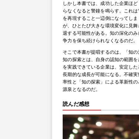
ランスIN
しかし本書では、成功した企業ほど
変革など
らなくなると警鐘を鳴らす。これは
（ASTD
を再現すること一辺倒になってしま
チェンジ
が、ひとたび大きな環境変化に見舞
研修に従事
ント・プ
退する可能性がある。知の深化のみ
グラムの
争力を保ち続けられなくなるのだ。
そこで本書が提唱するのは、「知の
知の探索とは、自身の認知の範囲を
を実践できている企業は、安定した
長期的な成長が可能になる。不確実
率性と「知の探索」による革新性の
源泉となるのだ。
読んだ感想