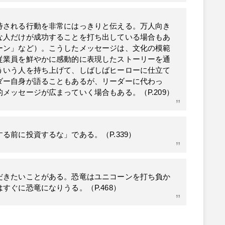
待される行動を非常にはっきりと伝える。万人向き
な人だけが成功することを打ち出している場合もあ
ーン」など）。こうしたメッセージは、文化の模範
従業員を鮮やかに感動的に表現したストーリーを通
ういう人を持ち上げて、しばしばヒーローに仕立て
ダー自身が語ることもあるが、リーダーに代わっ
メッセージが広まっていく場合もある。（P.209）
る前に投資するな」である。（P.339）
だきたいことがある。恐竜はユニコーンを打ち負か
すぐに恐竜になりうる。（P.468）