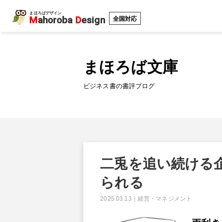
まほろばデザイン
M
ahoroba
D
esign
全国対応
まほろば文庫
ビジネス書の書評ブログ
二兎を追い続ける
られる
2025.03.13
｜
経営・マネジメント