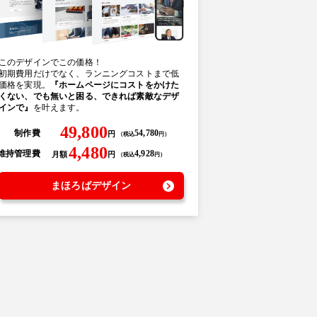
このデザインでこの価格！
初期費用だけでなく、ランニングコストまで低
価格を実現。
『ホームページにコストをかけた
くない、でも無いと困る、できれば素敵なデザ
インで』
を叶えます。
49,800
制作費
54,780
円
（
税込
円
）
4,480
維持管理費
4,928
月額
円
（
税込
円
）
まほろばデザイン