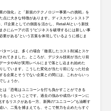
業の強化」と「新規のテクノロジー事業への挑戦」を
た点に大きな特徴があります。ディスカウントストア
T企業としての側面を活かし、Retail AIという新技
まさにムーアの言う“ビジネスを破壊するには新しい事
必要がある”という言葉を体現しているように感じま
パターンは、多くの場合「徹底したコスト削減とスケ
されてきました。ところが、デジタル技術が当たり前
データやAIが実用レベルにまで落とし込まれ始めた
りしています。こうした変化が当たり前になった社会
する企業とそうでない企業との間には、これからいっ
でしょうか。
とは「恐竜はユニコーンを打ち負かすことができる
うる」ということです。過去の強みや成功パターンに
化するリスクがある一方、新興の“ユニコーン”も油断す
追い、二兎を捕まえても、そこで努力を止めたらすぐ