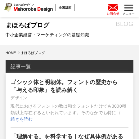
まほろばデザイン
全国対応
M
ahoroba
D
esign
BLOG
まほろばブログ
中小企業経営・マーケティングの基礎知識
HOME
まほろばブログ
記事一覧
ゴシック体と明朝体。フォントの歴史から
「与える印象」を読み解く
デザイン
現代におけるフォントの数は和文フォントだけでも3000種
類以上存在するといわれています。そのなかでも特にゴ…
続きを読む
「理解する」を科学する｜なぜ具体例がある