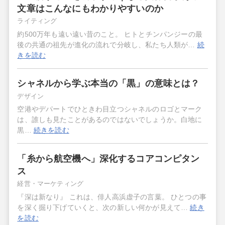
文章はこんなにもわかりやすいのか
ライティング
約500万年も遠い遠い昔のこと。 ヒトとチンパンジーの最
後の共通の祖先が進化の流れで分岐し、私たち人類が…
続
きを読む
シャネルから学ぶ本当の「黒」の意味とは？
デザイン
空港やデパートでひときわ目立つシャネルのロゴとマーク
は、誰しも見たことがあるのではないでしょうか。白地に
黒…
続きを読む
「糸から航空機へ」深化するコアコンピタン
ス
経営・マーケティング
『深は新なり』 これは、俳人高浜虚子の言葉。 ひとつの事
を深く掘り下げていくと、次の新しい何かが見えて…
続き
を読む