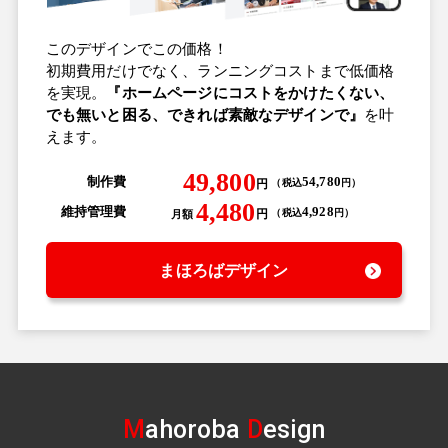
このデザインでこの価格！
初期費用だけでなく、ランニングコストまで低価格
を実現。
『ホームページにコストをかけたくない、
でも無いと困る、できれば素敵なデザインで』
を叶
えます。
49,800
制作費
54,780
円
（
税込
円
）
4,480
維持管理費
4,928
円
（
税込
円
）
月額
まほろばデザイン
M
ahoroba
D
esign