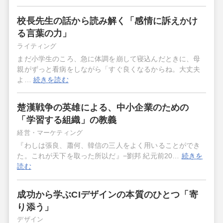
校長先生の話から読み解く「感情に訴えかけ
る言葉の力」
ライティング
まだ小学生のころ、急に体調を崩して寝込んだときに、母
親がずっと看病をしながら「すぐ良くなるからね。大丈夫
よ…
続きを読む
楚漢戦争の英雄による、中小企業のための
「学習する組織」の教義
経営・マーケティング
『わしは張良、蕭何、韓信の三人をよく用いることができ
た。これが天下を取った所以だ』−劉邦 紀元前20…
続きを
読む
成功から学ぶCIデザインの本質のひとつ「寄
り添う」
デザイン