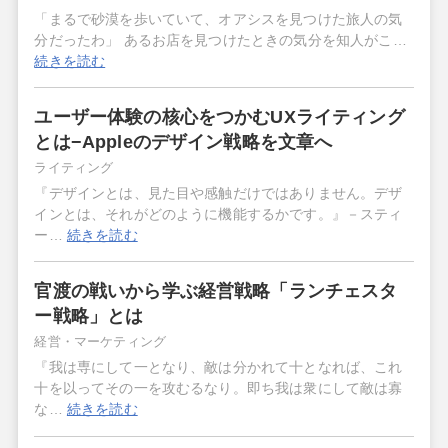
「まるで砂漠を歩いていて、オアシスを見つけた旅人の気
分だったわ」 あるお店を見つけたときの気分を知人がこ…
続きを読む
ユーザー体験の核心をつかむUXライティング
とは−Appleのデザイン戦略を文章へ
ライティング
『デザインとは、見た目や感触だけではありません。デザ
インとは、それがどのように機能するかです。』－スティ
ー…
続きを読む
官渡の戦いから学ぶ経営戦略「ランチェスタ
ー戦略」とは
経営・マーケティング
『我は専にして一となり、敵は分かれて十となれば、これ
十を以ってその一を攻むるなり。即ち我は衆にして敵は寡
な…
続きを読む